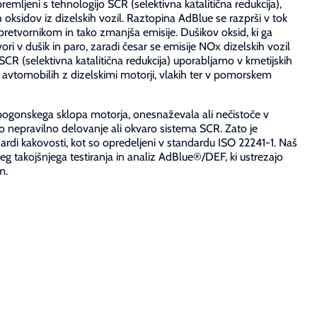
premljeni s tehnologijo SCR (selektivna katalitična redukcija),
 oksidov iz dizelskih vozil. Raztopina AdBlue se razprši v tok
 pretvornikom in tako zmanjša emisije. Dušikov oksid, ki ga
ori v dušik in paro, zaradi česar se emisije NOx dizelskih vozil
R (selektivna katalitična redukcija) uporabljamo v kmetijskih
in avtomobilih z dizelskimi motorji, vlakih ter v pomorskem
 pogonskega sklopa motorja, onesnaževala ali nečistoče v
nepravilno delovanje ali okvaro sistema SCR. Zato je
di kakovosti, kot so opredeljeni v standardu ISO 22241-1. Naš
eg takojšnjega testiranja in analiz AdBlue®/DEF, ki ustrezajo
m.