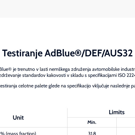
Testiranje AdBlue®/DEF/AUS32
e® je trenutno v lasti nemškega združenja avtomobilske industrij
zdrževanje standardov kakovosti v skladu s specifikacijami ISO 2224
testiranja celotne palete glede na specifikacijo vključuje naslednje 
Limits
Unit
Min.
% (mass fraction)
31.8