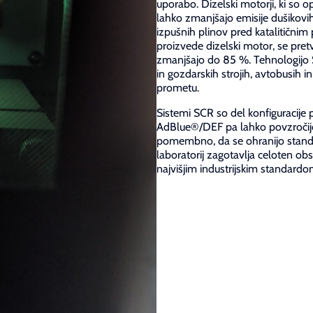
uporabo. Dizelski motorji, ki so o
lahko zmanjšajo emisije dušikovih
izpušnih plinov pred katalitičnim
proizvede dizelski motor, se pretv
zmanjšajo do 85 %. Tehnologijo SC
in gozdarskih strojih, avtobusih 
prometu.
Sistemi SCR so del konfiguracije
AdBlue®/DEF pa lahko povzročijo 
pomembno, da se ohranijo standar
laboratorij zagotavlja celoten obs
najvišjim industrijskim standardo