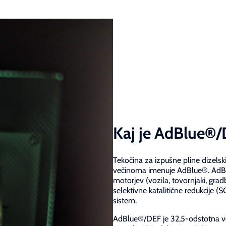
Kaj je AdBlue®
Tekočina za izpušne pline dizelsk
večinoma imenuje AdBlue®. AdBl
motorjev (vozila, tovornjaki, grad
selektivne katalitične redukcije (
sistem.
AdBlue®/DEF je 32,5-odstotna vod