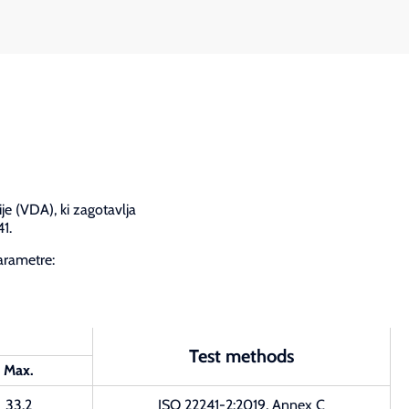
e (VDA), ki zagotavlja
1.
parametre:
Test methods
Max.
33.2
ISO 22241-2:2019, Annex C