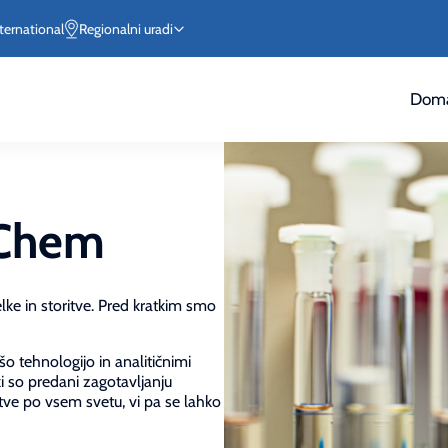
ternational
Regionalni uradi
Doma
sChem
ke in storitve. Pred kratkim smo
šo tehnologijo in analitičnimi
ki so predani zagotavljanju
ve po vsem svetu, vi pa se lahko