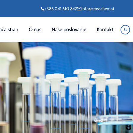
+386 041 610 842
info@crosschem.si
ča stran
O nas
Naše poslovanje
Kontakti
SL