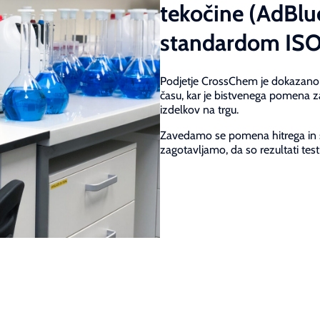
tekočine (AdBlu
standardom ISO
Podjetje CrossChem je dokazano 
času, kar je bistvenega pomena za 
izdelkov na trgu.
Zavedamo se pomena hitrega in s
zagotavljamo, da so rezultati tes