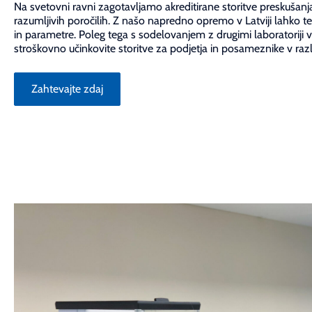
Na svetovni ravni zagotavljamo akreditirane storitve preskušanja
razumljivih poročilih. Z našo napredno opremo v Latviji lahko te
in parametre. Poleg tega s sodelovanjem z drugimi laboratoriji 
stroškovno učinkovite storitve za podjetja in posameznike v ra
Zahtevajte zdaj