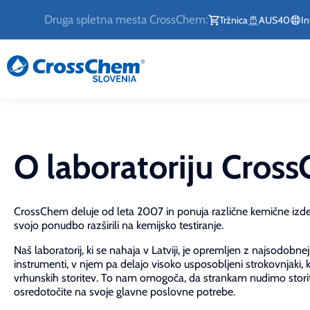
Druga spletna mesta CrossChem:
Tržnica
AUS40
In
O laboratoriju Cros
CrossChem deluje od leta 2007 in ponuja različne kemične izdel
svojo ponudbo razširili na kemijsko testiranje.
Naš laboratorij, ki se nahaja v Latviji, je opremljen z najsodobnej
instrumenti, v njem pa delajo visoko usposobljeni strokovnjaki, 
vrhunskih storitev. To nam omogoča, da strankam nudimo storit
osredotočite na svoje glavne poslovne potrebe.