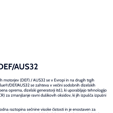
/DEF/AUS32
ih motorjev (DEF) / AUS32 se v Evropi in na drugih trgih
ue®/DEF/AUS32 se zahteva v večini sodobnih dizelskih
bena oprema, dizelski generatorji itd.), ki uporabljajo tehnologijo
SCR) za zmanjšanje ravni dušikovih oksidov, ki jih izpušča izpušni
na raztopina sečnine visoke čistosti in je enostaven za