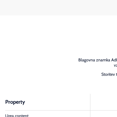
Blagovna znamka AdBlu
v
Storitev 
Property
Urea content