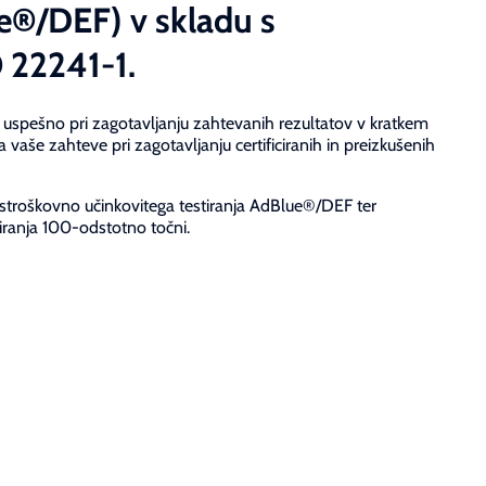
e®/DEF) v skladu s
 22241-1.
uspešno pri zagotavljanju zahtevanih rezultatov v kratkem
vaše zahteve pri zagotavljanju certificiranih in preizkušenih
troškovno učinkovitega testiranja AdBlue®/DEF ter
tiranja 100-odstotno točni.