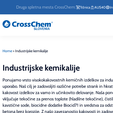
Druga spletna mesta CrossChem:
Tržnica
AUS40
In
Home
>
Industrijske kemikalije
Industrijske kemikalije
Ponujamo vrsto visokokakovostnih kemičnih izdelkov za indus
uporabo. Naš cilj je zadovoljiti različne potrebe strank in hkrat
kakovost izdelkov za varno in učinkovito delovanje. Naša po
vključuje tekočine za prenos toplote (hladilne tekočine), čisti
kavstične sode, biocidne dodatke Biocid71 in sredstva za ods
betona brez korozije. Z našo zavezanostjo kakovosti in zadovo