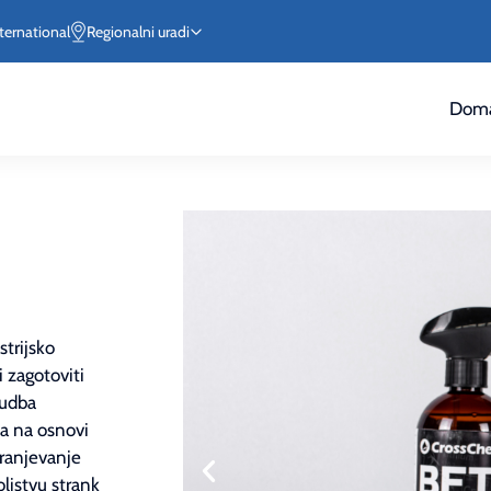
ternational
Regionalni uradi
Doma
trijsko
i zagotoviti
nudba
la na osnovi
tranjevanje
ljstvu strank