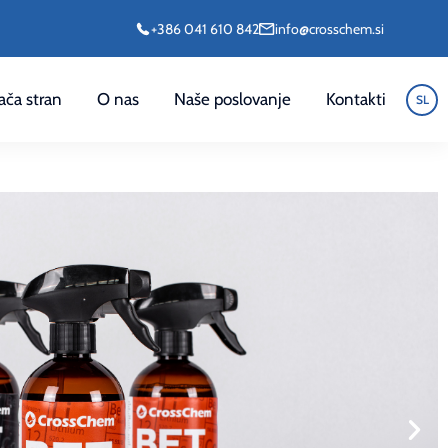
+386 041 610 842
info@crosschem.si
ča stran
O nas
Naše poslovanje
Kontakti
SL